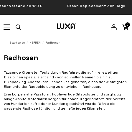
r Versand
ab 120 €
Crash Replacement
365 Tage
0
Startseite
HERREN
Radhosen
Radhosen
Tausende Kilometer Tests durch Radfahrer, die auf ihre jeweiligen
Disziplinen spezialisiert sind - von schnellen Rennen bis hin zu
Bikepacking-Abenteuern - haben uns geholfen, eines der wichtigsten
Elemente der Radbekleidung zu entwickeln: Radhosen.
Eine körpernahe Passform, hochwertige Sitzpolster und sorgfältig
ausgewählte Materialien sorgen für hohen Tragekomfort, der bereits
von Hunderten zufriedener Kunden geschätzt wurde. Wähle die
passende Radhose für dich und genieße jeden Kilometer.