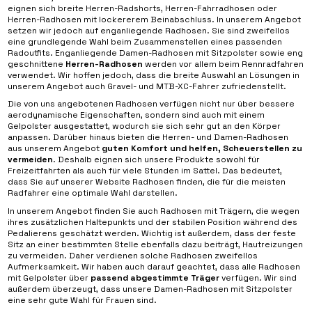
eignen sich breite Herren-Radshorts, Herren-Fahrradhosen oder
Herren-Radhosen mit lockererem Beinabschluss. In unserem Angebot
setzen wir jedoch auf enganliegende Radhosen. Sie sind zweifellos
eine grundlegende Wahl beim Zusammenstellen eines passenden
Radoutfits. Enganliegende Damen-Radhosen mit Sitzpolster sowie eng
geschnittene
Herren-Radhosen
werden vor allem beim Rennradfahren
verwendet. Wir hoffen jedoch, dass die breite Auswahl an Lösungen in
unserem Angebot auch Gravel- und MTB-XC-Fahrer zufriedenstellt.
Die von uns angebotenen Radhosen verfügen nicht nur über bessere
aerodynamische Eigenschaften, sondern sind auch mit einem
Gelpolster ausgestattet, wodurch sie sich sehr gut an den Körper
anpassen. Darüber hinaus bieten die Herren- und Damen-Radhosen
aus unserem Angebot
guten Komfort und helfen, Scheuerstellen zu
vermeiden
. Deshalb eignen sich unsere Produkte sowohl für
Freizeitfahrten als auch für viele Stunden im Sattel. Das bedeutet,
dass Sie auf unserer Website Radhosen finden, die für die meisten
Radfahrer eine optimale Wahl darstellen.
In unserem Angebot finden Sie auch Radhosen mit Trägern, die wegen
ihres zusätzlichen Haltepunkts und der stabilen Position während des
Pedalierens geschätzt werden. Wichtig ist außerdem, dass der feste
Sitz an einer bestimmten Stelle ebenfalls dazu beiträgt, Hautreizungen
zu vermeiden. Daher verdienen solche Radhosen zweifellos
Aufmerksamkeit. Wir haben auch darauf geachtet, dass alle Radhosen
mit Gelpolster über
passend abgestimmte Träger
verfügen. Wir sind
außerdem überzeugt, dass unsere Damen-Radhosen mit Sitzpolster
eine sehr gute Wahl für Frauen sind.