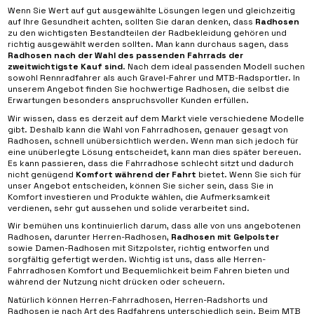
Wenn Sie Wert auf gut ausgewählte Lösungen legen und gleichzeitig
auf Ihre Gesundheit achten, sollten Sie daran denken, dass
Radhosen
zu den wichtigsten Bestandteilen der Radbekleidung gehören und
richtig ausgewählt werden sollten. Man kann durchaus sagen, dass
Radhosen nach der Wahl des passenden Fahrrads der
zweitwichtigste Kauf sind
. Nach dem ideal passenden Modell suchen
sowohl Rennradfahrer als auch Gravel-Fahrer und MTB-Radsportler. In
unserem Angebot finden Sie hochwertige Radhosen, die selbst die
Erwartungen besonders anspruchsvoller Kunden erfüllen.
Wir wissen, dass es derzeit auf dem Markt viele verschiedene Modelle
gibt. Deshalb kann die Wahl von Fahrradhosen, genauer gesagt von
Radhosen, schnell unübersichtlich werden. Wenn man sich jedoch für
eine unüberlegte Lösung entscheidet, kann man dies später bereuen.
Es kann passieren, dass die Fahrradhose schlecht sitzt und dadurch
nicht genügend
Komfort während der Fahrt
bietet. Wenn Sie sich für
unser Angebot entscheiden, können Sie sicher sein, dass Sie in
Komfort investieren und Produkte wählen, die Aufmerksamkeit
verdienen, sehr gut aussehen und solide verarbeitet sind.
Wir bemühen uns kontinuierlich darum, dass alle von uns angebotenen
Radhosen, darunter Herren-Radhosen,
Radhosen mit Gelpolster
sowie Damen-Radhosen mit Sitzpolster, richtig entworfen und
sorgfältig gefertigt werden. Wichtig ist uns, dass alle Herren-
Fahrradhosen Komfort und Bequemlichkeit beim Fahren bieten und
während der Nutzung nicht drücken oder scheuern.
Natürlich können Herren-Fahrradhosen, Herren-Radshorts und
Radhosen je nach Art des Radfahrens unterschiedlich sein. Beim MTB