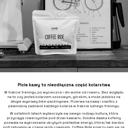
Picie kawy to nieodłączna część kolarstwa
W trakcie treningu, po wycieczce i dni wolne od roweru. Bez względu
na to czy jesteś kolarzem szosowym, górskim, a może jeździsz na
długie wyprawy bike-packingowe. Przerwa na kawę i ciastko z
pewnością zadowoli każdego kolarza w trakcie luźnego treningu.
W ostatnich latach wytworzyła się swego rodzaju kultura, która
przyciąga rowerzystów pod drzwi kawiarni. Solidna dawka kofeiny
pozwala na wykrzesanie ukrytych pokładów energii, której tak bardzo
potrzebujemy w czasie jazdy rowerem. Coffee Ride kojarzy nam się ze