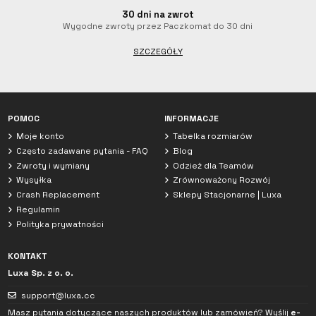
30 dni na zwrot
Wygodne zwroty przez Paczkomat do 30 dni
SZCZEGÓŁY
Czat z Luxa
Jesteśmy obecnie offline. Zostaw wiadomość.
POMOC
INFORMACJE
Moje konto
Tabelka rozmiarów
Często zadawane pytania - FAQ
Blog
Zwroty i wymiany
Odzież dla Teamów
Wysyłka
Zrównoważony Rozwój
Crash Replacement
Sklepy Stacjonarne | Luxa
Regulamin
Polityka prywatności
KONTAKT
Luxa Sp. z o. o.
support@luxa.cc
Masz pytania dotyczące naszych produktów lub zamówień? Wyślij
e-