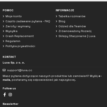
POMOC
INFORMACJE
Moje konto
Tabelka rozmiarów
Często zadawane pytania - FAQ
Blog
Zwroty i wymiany
Odzież dla Teamów
Wysyłka
Zrównoważony Rozwój
Crash Replacement
Sklepy Stacjonarne | Luxa
Regulamin
Polityka prywatności
KONTAKT
Luxa Sp. z o. o.
support@luxa.cc
Masz pytania dotyczące naszych produktów lub zamówień? Wyślij
e-
maila
, postaramy się odpowiedzieć jak najszybciej.
Follow us
Newsletter
Zapoznałem/am się z
Polityką prywatności
. Dane podane w czacie będą