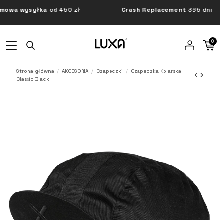
wa wysyłka
od 450 zł
Crash Replacement
365 dni
0
Strona główna
AKCESORIA
Czapeczki
Czapeczka Kolarska
Classic Black