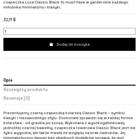
czapeczka Luxa Classic Black to must-have w garderobie każdego
miłośnika minimalizmu i klasyki.
32,11 $
Dodaj do koszyka
Opis
Szczegóły produktu
Recenzje
(0)
Prezentujemy czarną czapeczkę kolarską Classic Black – symbol
klasyki i niezawodnego stylu. Doskonale sprawdzi się w każdej formie
kolarstwa - od gravela po szosę. Wykonana z wysokogatunkowej,
jednolitej czarnej bawełny, czapeczka rowerowa Classic Black jest nie
tylko wygodna, ale także trwała ze względu na brak nadruków. Jej
minimalistyczny design bez zbędnych dodatków sprawia, że jest