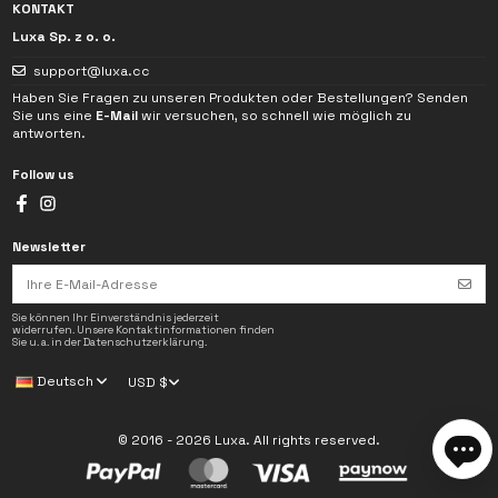
KONTAKT
Luxa Sp. z o. o.
support@luxa.cc
Haben Sie Fragen zu unseren Produkten oder Bestellungen? Senden
Sie uns eine
E-Mail
wir versuchen, so schnell wie möglich zu
antworten.
Follow us
Newsletter
Ich habe die
Datenschutzerklärung
gelesen. Die im Chat angegebenen Daten
werden ausschließlich zur Bearbeitung meiner Anfrage verwendet.
Sie können Ihr Einverständnis jederzeit
widerrufen. Unsere Kontaktinformationen finden
Sie u. a. in der Datenschutzerklärung.
→
Deutsch
USD $
© 2016 - 2026 Luxa. All rights reserved.