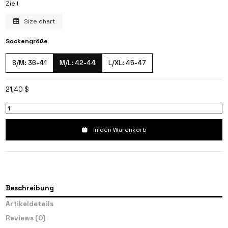
Ziel!
Size chart
Sockengröße
S/M: 36-41
M/L: 42-44
L/XL: 45-47
21,40 $
In den Warenkorb
Beschreibung
Artikeldetails
Reviews
(0)