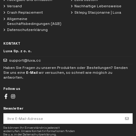
Versand
Nachhaltige Lebensweise
Crash Replacement
Sklepy Stacjonarne | Luxa
Allgemeine
Geschäftsbedingungen (AGB)
Datenschutzerklärung
KONTAKT
Luxa Sp. z o. o.
support@luxa.cc
Haben Sie Fragen zu unseren Produkten oder Bestellungen? Senden
Sie uns eine
E-Mail
wir versuchen, so schnell wie möglich zu
antworten.
Follow us
Newsletter
Ich habe die
Datenschutzerklärung
gelesen. Die im Chat angegebenen Daten
werden ausschließlich zur Bearbeitung meiner Anfrage verwendet.
Sie können Ihr Einverständnis jederzeit
widerrufen. Unsere Kontaktinformationen finden
Sie u. a. in der Datenschutzerklärung.