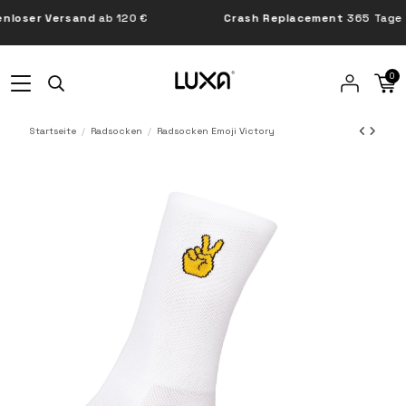
oser Versand
ab 120 €
Crash Replacement
365 Tage
0
Startseite
Radsocken
Radsocken Emoji Victory