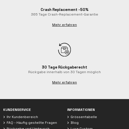
Crash Replacement -50%
365 Tage Crash-Replacement-Garantie
Mehr erfahren
30 Tage Rückgaberecht
Rückgabe innerhalb von 30 Tagen möglich
Mehr erfahren
Chat mit Luxa
KUNDENSERVICE
INFORMATIONEN
Berater verfügbar
Ihr Kundenbereich
Grössentabelle
FAQ - Häufig gestellte Fragen
Blog
Rückgabe und Umtausch
Luxa Custom