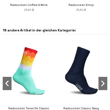
Radsocken Coffee & Wine
Radsocken Emoji
21,40 $
21,40 $
16 andere Artikel in der gleichen Kategorie:
Radsocken Emoji Hearts Violet &
Radsocken Emoji Angry
Radsocken Emoji Devil
Pink
21,40 $
21,40 $
21,40 $
Radsocken Tenerife Classic
Radsocken Classic Navy