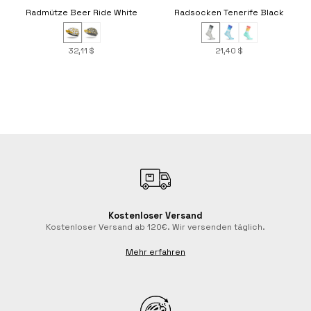
Radmütze Beer Ride White
Radsocken Tenerife Black
32,11 $
21,40 $
Kostenloser Versand
Kostenloser Versand ab 120€. Wir versenden täglich.
Mehr erfahren
Radsocken Dynamic Purple
Radsocken Emoji Cat
Radmütze Stelvio
Radsocken Bicycle Black
Radsocken Squares
21,40 $
32,11 $
21,40 $
21,40 $
21,40 $