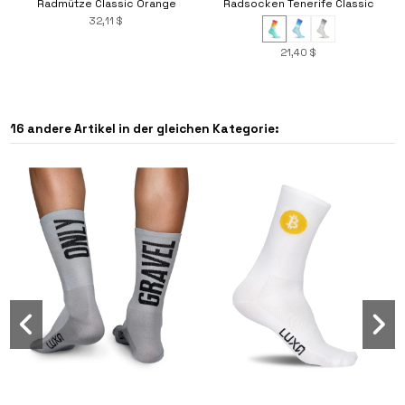
Radmütze Classic Orange
Radsocken Tenerife Classic
32,11 $
21,40 $
-20%
16 andere Artikel in der gleichen Kategorie:
Retro Rise Radtrikot
128,49 $
160,61 $