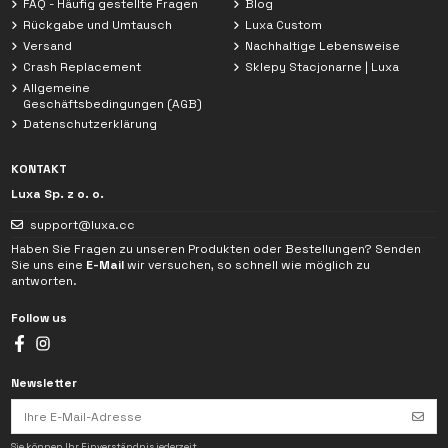
FAQ - Häufig gestellte Fragen
Blog
Rückgabe und Umtausch
Luxa Custom
Versand
Nachhaltige Lebensweise
Crash Replacement
Sklepy Stacjonarne | Luxa
Allgemeine
Geschäftsbedingungen (AGB)
Datenschutzerklärung
KONTAKT
Luxa Sp. z o. o.
support@luxa.cc
Haben Sie Fragen zu unseren Produkten oder Bestellungen? Senden
Sie uns eine
E-Mail
wir versuchen, so schnell wie möglich zu
antworten.
Follow us
Newsletter
Ich habe die
Datenschutzerklärung
gelesen. Die im Chat angegebenen Daten
werden ausschließlich zur Bearbeitung meiner Anfrage verwendet.
Sie können Ihr Einverständnis jederzeit