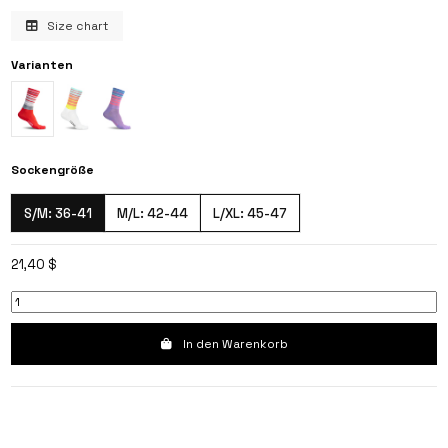
Size chart
Varianten
Sockengröße
S/M: 36-41
M/L: 42-44
L/XL: 45-47
21,40 $
In den Warenkorb