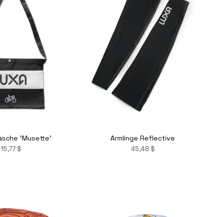
asche 'Musette'
Armlinge Reflective
15,77 $
45,48 $