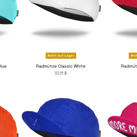
Nicht auf Lager
Nic
Blue
Radmütze Classic White
Radmüt
32,11 $