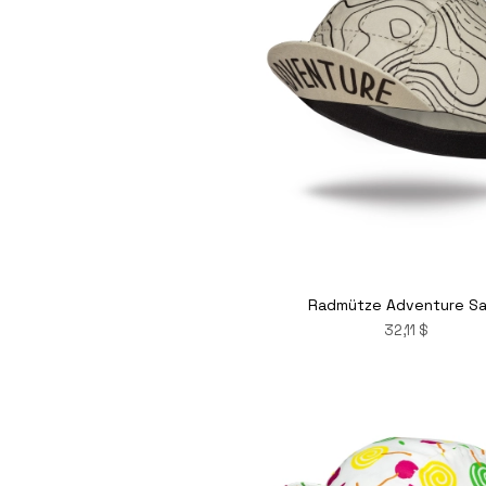
Radmütze Adventure S
32,11 $