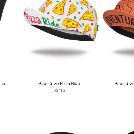
tive
Radmütze Pizza Ride
Radmütze
32,11 $