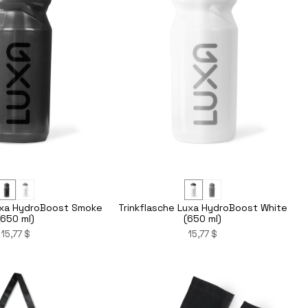
Luxa HydroBoost Smoke
Trinkflasche Luxa HydroBoost White
(650 ml)
(650 ml)
15,77 $
15,77 $