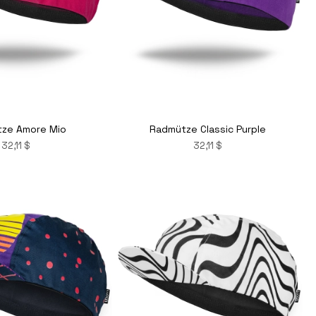
ze Amore Mio
Radmütze Classic Purple
32,11 $
32,11 $