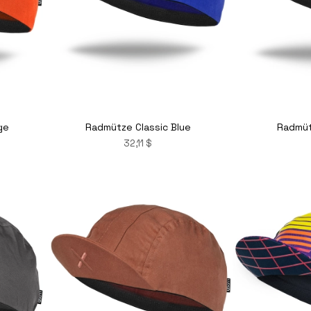
ge
Radmütze Classic Blue
Radmüt
32,11 $