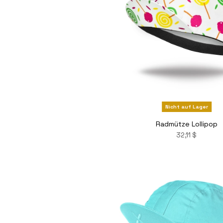
Nicht auf Lager
Radmütze Lollipop
32,11 $