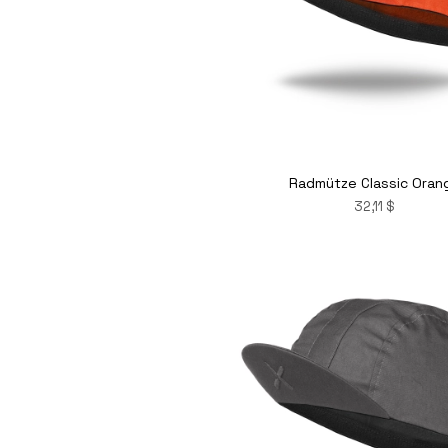
Radmütze Classic Oran
32,11 $