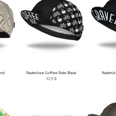
and
Radmütze Coffee Ride Black
Radmütz
32,11 $