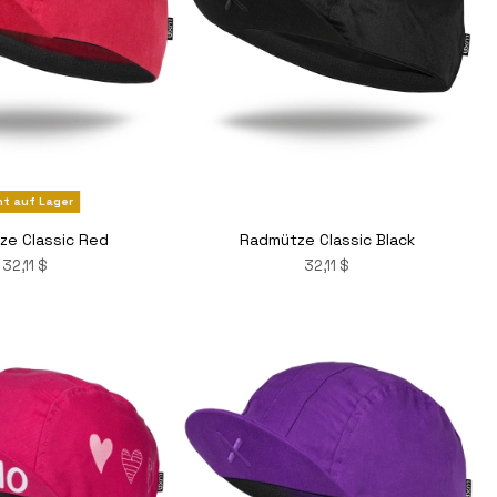
ht auf Lager
ze Classic Red
Radmütze Classic Black
32,11 $
32,11 $