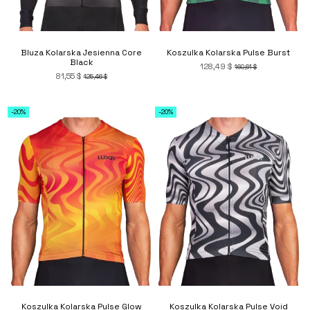
Bluza Kolarska Jesienna Core
Koszulka Kolarska Pulse Burst
Black
128,49 $
160,61 $
81,55 $
125,46 $
-20%
-20%
Koszulka Kolarska Pulse Glow
Koszulka Kolarska Pulse Void