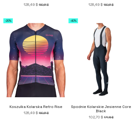
128,49 $
128,49 $
160,61 $
160,61 $
-20%
-40%
Koszulka Kolarska Retro Rise
Spodnie Kolarskie Jesienne Core
Black
128,49 $
160,61 $
102,70 $
171,16 $