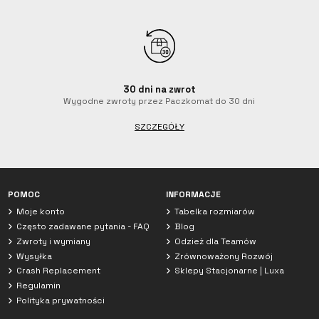
30 dni na zwrot
Wygodne zwroty przez Paczkomat do 30 dni
SZCZEGÓŁY
Czat z Luxa
Jesteśmy obecnie offline. Zostaw wiadomość.
POMOC
INFORMACJE
Moje konto
Tabelka rozmiarów
Często zadawane pytania - FAQ
Blog
Zwroty i wymiany
Odzież dla Teamów
Wysyłka
Zrównoważony Rozwój
Crash Replacement
Sklepy Stacjonarne | Luxa
Regulamin
Polityka prywatności