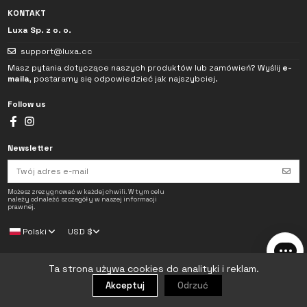
KONTAKT
Luxa Sp. z o. o.
support@luxa.cc
Masz pytania dotyczące naszych produktów lub zamówień? Wyślij
e-
maila
, postaramy się odpowiedzieć jak najszybciej.
Follow us
Newsletter
Zapoznałem/am się z
Polityką prywatności
. Dane podane w czacie będą
wykorzystane wyłącznie do obsługi mojego zapytania.
Możesz zrezygnować w każdej chwili. W tym celu
→
należy odnaleźć szczegóły w naszej informacji
prawnej.
Polski
USD $
© 2016 - 2026 Luxa. All rights reserved.
Ta strona używa cookies do analityki i reklam.
Akceptuj
Odrzuć