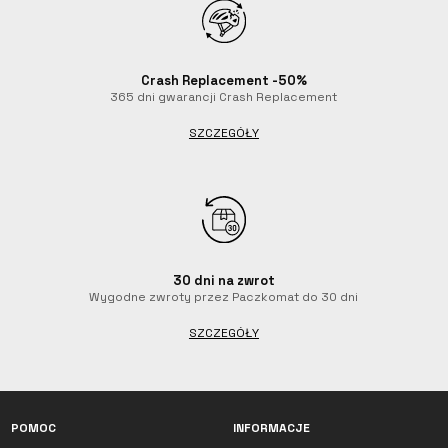
24,45 $
21,40 $
21,40 $
21,40 $
Crash Replacement -50%
365 dni gwarancji Crash Replacement
SZCZEGÓŁY
30 dni na zwrot
Wygodne zwroty przez Paczkomat do 30 dni
SZCZEGÓŁY
Czat z Luxa
Jesteśmy obecnie offline. Zostaw wiadomość.
POMOC
INFORMACJE