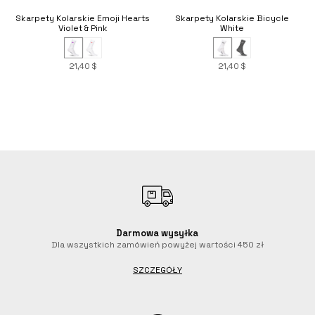
Skarpety Kolarskie Emoji Hearts
Skarpety Kolarskie Bicycle
Violet & Pink
White
21,40 $
21,40 $
Darmowa wysyłka
Dla wszystkich zamówień powyżej wartości 450 zł
Obecnie brak na stanie
SZCZEGÓŁY
Skarpety Kolarskie Emoji Hearts
Skarpety Kolarskie Tenerife
Skarpety Kolarskie Stelvio
Skarpety Zimowe Deep Winter
Skarpety Jesienne Finest Navy
Skarpety Kolarskie Classic
Classic
Red
Moonrise
21,40 $
25,14 $