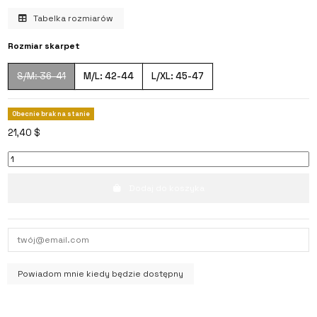
Tabelka rozmiarów
Rozmiar skarpet
S/M: 36-41
M/L: 42-44
L/XL: 45-47
Obecnie brak na stanie
21,40 $
Dodaj do koszyka