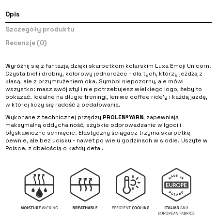
Opis
Szczegóły produktu
Recenzje
(0)
Wyróżnij się z fantazją dzięki skarpetkom kolarskim Luxa Emoji Unicorn.
Czysta biel i drobny, kolorowy jednorożec - dla tych, którzy jeżdżą z
klasą, ale z przymrużeniem oka. Symbol niepozorny, ale mówi
wszystko: masz swój styl i nie potrzebujesz wielkiego logo, żeby to
pokazać. Idealne na długie treningi, leniwe coffee ride’y i każdą jazdę,
w której liczy się radość z pedałowania.
Wykonane z technicznej przędzy
PROLEN®YARN
, zapewniają
maksymalną oddychalność, szybkie odprowadzanie wilgoci i
błyskawiczne schnięcie. Elastyczny ściągacz trzyma skarpetkę
pewnie, ale bez ucisku - nawet po wielu godzinach w siodle. Uszyte w
Polsce, z dbałością o każdy detal.