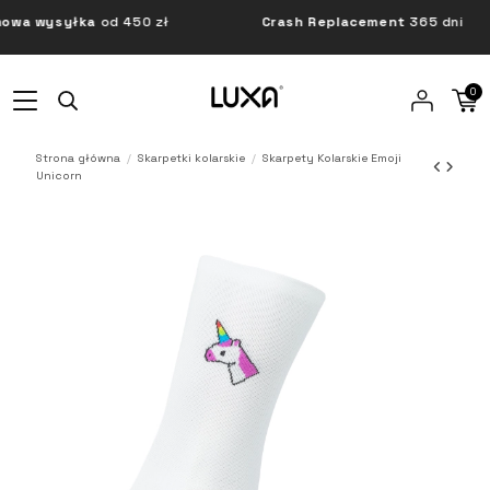
a wysyłka
od 450 zł
Crash Replacement
365 dni
0
Strona główna
Skarpetki kolarskie
Skarpety Kolarskie Emoji
Unicorn