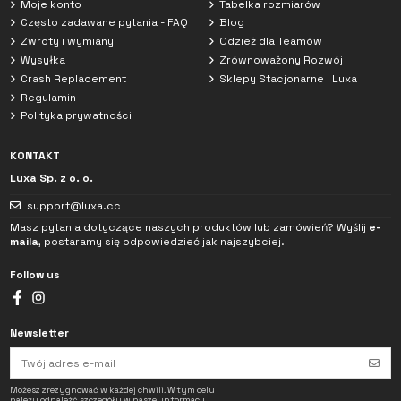
Moje konto
Tabelka rozmiarów
Często zadawane pytania - FAQ
Blog
Zwroty i wymiany
Odzież dla Teamów
Wysyłka
Zrównoważony Rozwój
Crash Replacement
Sklepy Stacjonarne | Luxa
Regulamin
Polityka prywatności
KONTAKT
Luxa Sp. z o. o.
support@luxa.cc
Masz pytania dotyczące naszych produktów lub zamówień? Wyślij
e-
maila
, postaramy się odpowiedzieć jak najszybciej.
Follow us
Newsletter
Zapoznałem/am się z
Polityką prywatności
. Dane podane w czacie będą
wykorzystane wyłącznie do obsługi mojego zapytania.
Możesz zrezygnować w każdej chwili. W tym celu
→
należy odnaleźć szczegóły w naszej informacji